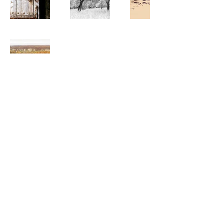
© Par Yves Louagie. Créé
avec
Wix