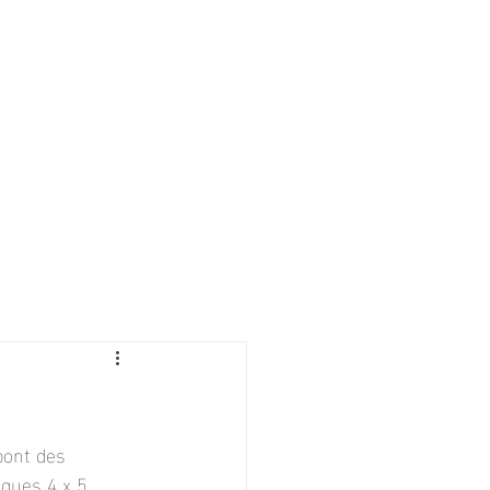
pont des 
ques 4 x 5 