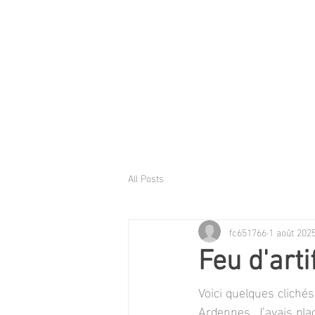
All Posts
fc651766
1 août 202
Feu d'arti
Voici quelques clichés
Ardennes. J’avais pla