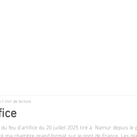
5
1 min de lecture
fice
 du feu d’artifice du 20 juillet 2025 tiré à  Namur depuis le 
cé ma chambre grand format sur le pont de France. Les pla