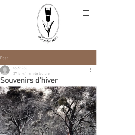
Post
fc651766
27 janv.
1 min de lecture
Souvenirs d’hiver