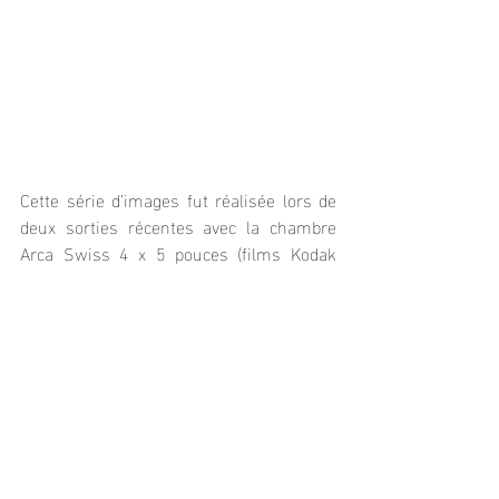
Cette série d’images fut réalisée lors de 
deux sorties récentes avec la chambre 
Arca Swiss 4 x 5 pouces (films Kodak 
Ektar 100). Les trois premières photos ont 
été effectuées à Wierde le 18 janvier, 
juste après la dernière chute de neige. 
Les quatre suivantes ont été prises dans 
la vallée de la Lesse près de Villers et 
Ciergnon, ce dimanche 25 janvier à l’aube.